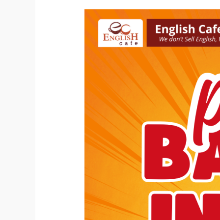
Promo
Biaya
Kursus
Bahasa
Inggris
Di
Bandung
Promo
Liburan
Sekolah