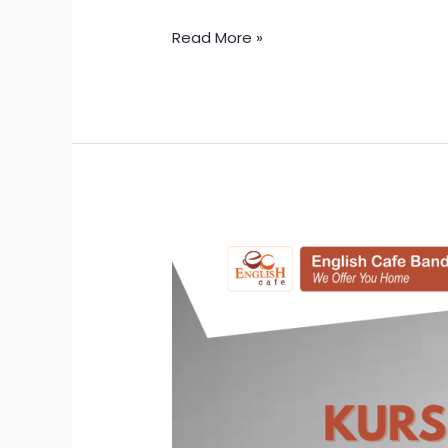
Read More »
Promo
Biaya
Kursus
Bahasa
Inggris
Di
Bandung
Promo