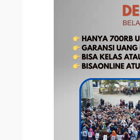
yang
Ulang
Tahun
Hari
Ini