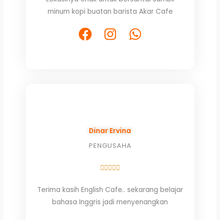
out
minum kopi buatan barista Akar Cafe
of
5
F
I
W
a
n
h
c
s
a
e
t
t
b
a
s
o
g
a
o
r
p
k
a
p
Dinar Ervina
m
PENGUSAHA
Rated





5
Terima kasih English Cafe.. sekarang belajar
out
bahasa Inggris jadi menyenangkan
of
5