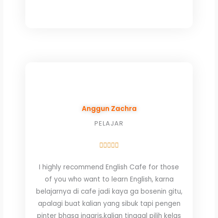
a
n
h
c
s
a
e
t
t
b
a
s
o
g
a
o
r
p
k
a
p
m
Anggun Zachra
PELAJAR
Rated





5
I highly recommend English Cafe for those
out
of you who want to learn English, karna
of
belajarnya di cafe jadi kaya ga bosenin gitu,
5
apalagi buat kalian yang sibuk tapi pengen
pinter bhasa inggris,kalian tinggal pilih kelas