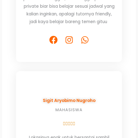
private biar bisa belajar sesuai jadwal yang
kalian inginkan, apalagi tutornya friendly,
jadi kaya belajar bareng temen gituu
F
I
W
a
n
h
c
s
a
e
t
t
b
a
s
o
g
a
o
r
p
k
a
p
Sigit Aryobimo Nugroho
m
MAHASISWA
Rated





5
Lokasinya enak untuk bersantai sambil