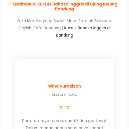
Testimonial Kursus Bahasa Inggris di Ujung Berung
Bandung
Kata Mereka yang Sudah Mahir Setelah Belajar di
English Cafe Bandung |
Kursus Bahasa Inggirs di
Bandung
Wina Nurazizah
MAHASISWA
Rated





5
Para tutornya ramah, cantik² dan ganteng².
out
Dalam mengajar pun semuanya sangat