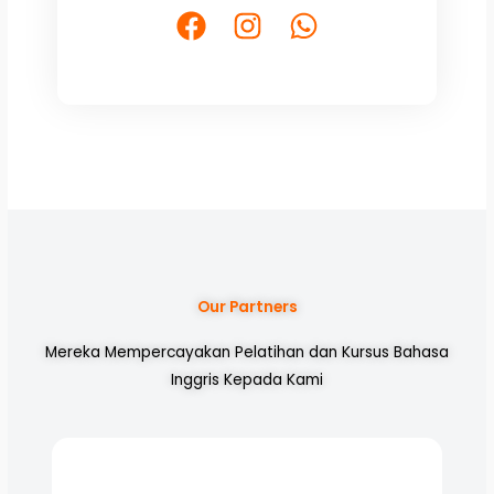
F
I
W
a
n
h
c
s
a
e
t
t
b
a
s
o
g
a
o
r
p
k
a
p
m
Our Partners
Mereka Mempercayakan Pelatihan dan Kursus Bahasa
Inggris Kepada Kami