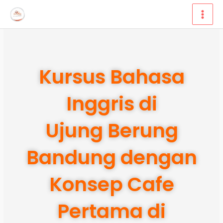
Lewati
ke
konten
Kursus Bahasa
Inggris di
Ujung Berung
Bandung dengan
Konsep Cafe
Pertama di