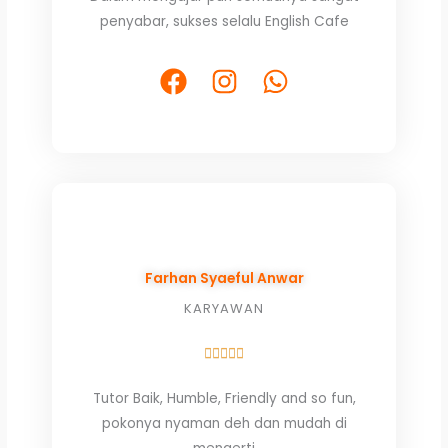
of
penyabar, sukses selalu English Cafe
5
F
I
W
a
n
h
c
s
a
e
t
t
b
a
s
o
g
a
o
r
p
k
a
p
Farhan Syaeful Anwar
m
KARYAWAN
Rated





5
Tutor Baik, Humble, Friendly and so fun,
out
pokonya nyaman deh dan mudah di
of