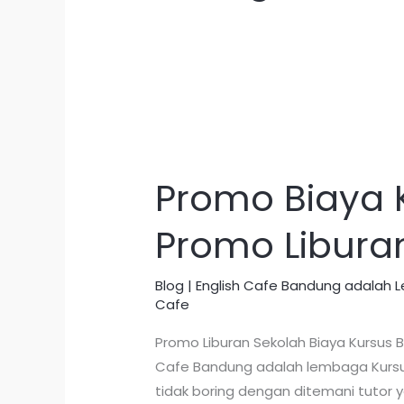
Promo
Biaya
Promo Biaya 
Kursus
Bahasa
Promo Libura
Inggris
Di
Blog | English Cafe Bandung adalah
Bandung
Cafe
Promo
Liburan
Promo Liburan Sekolah Biaya Kursus 
Sekolah
Cafe Bandung adalah lembaga Kursus 
tidak boring dengan ditemani tutor