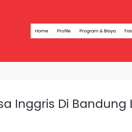
Home
Profile
Program & Biaya
Fas
sa Inggris Di Bandung