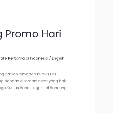
g Promo Hari
Cafe Pertama di Indonesia
/
English
ung adalah lembaga Kursus Les
ing dengan ditemani tutor yang baik,
a Kursus Bahas Inggris di Bandung