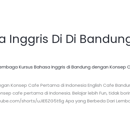
 Inggris Di Di Bandun
 Lembaga Kursus Bahasa Inggris di Bandung dengan Konsep 
engan Konsep Cafe Pertama di Indonesia English Cafe Band
sep cafe pertama di Indonesia. Belajar lebih Fun, tidak bor
ube.com/shorts/uJIE6ZG5t6g Apa yang Berbeda Dari Lembag