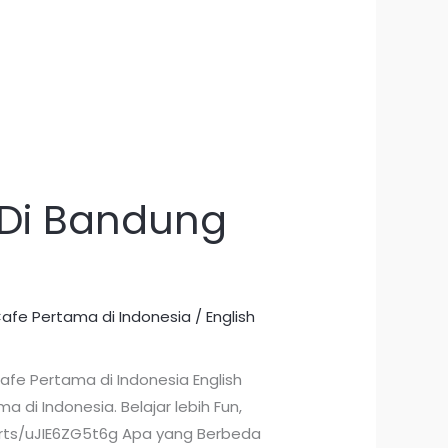
 Di Bandung
Cafe Pertama di Indonesia
/
English
afe Pertama di Indonesia English
di Indonesia. Belajar lebih Fun,
orts/uJIE6ZG5t6g Apa yang Berbeda