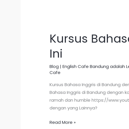
Kursus
Bahasa
Kursus Bahasa
Inggris
Di
Ini
Di
Bandung
Blog | English Cafe Bandung adalah
Promo
Cafe
Hari
Ini
Kursus Bahasa Inggris di Bandung d
Bahasa Inggris di Bandung dengan kon
ramah dan humble https://www.yout
dengan yang Lainnya?
Read More »