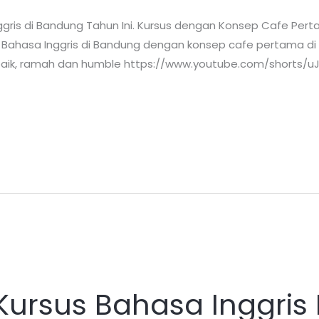
gris di Bandung Tahun Ini. Kursus dengan Konsep Cafe Perta
ahasa Inggris di Bandung dengan konsep cafe pertama di Ind
baik, ramah dan humble https://www.youtube.com/shorts/u
Kursus Bahasa Inggris