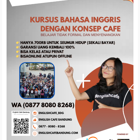
Biaya
Kursus
Bahasa
Inggris
Di
Bandung
Promo
Tahun
Ini