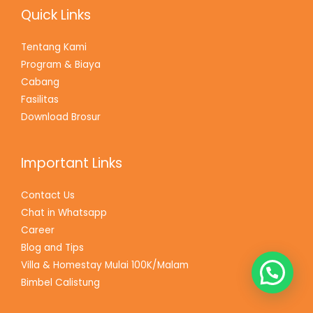
Quick Links
Tentang Kami
Program & Biaya
Cabang
Fasilitas
Download Brosur
Important Links
Contact Us
Chat in Whatsapp
Career
Blog and Tips
Villa & Homestay Mulai 100K/Malam
Bimbel Calistung