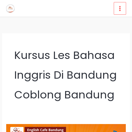
Lewati
ke
konten
Kursus Les Bahasa
Inggris Di Bandung
Coblong Bandung
Promo