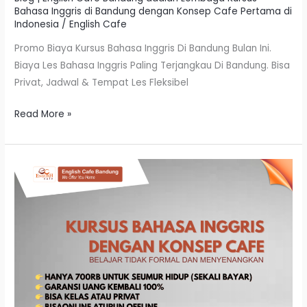
Bahasa Inggris di Bandung dengan Konsep Cafe Pertama di
Indonesia
/
English Cafe
Promo Biaya Kursus Bahasa Inggris Di Bandung Bulan Ini.
Biaya Les Bahasa Inggris Paling Terjangkau Di Bandung. Bisa
Privat, Jadwal & Tempat Les Fleksibel
Read More »
Kursus
Bahasa
Inggris
Di
Di
Bandung
Promo
Hari
Ini