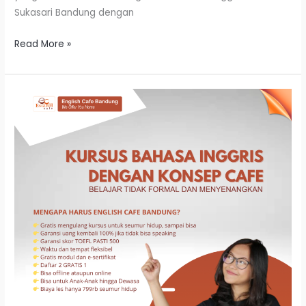
Sukasari Bandung dengan
Read More »
Kursus
Bahasa
Inggris
Di
Sukajadi
Bandung