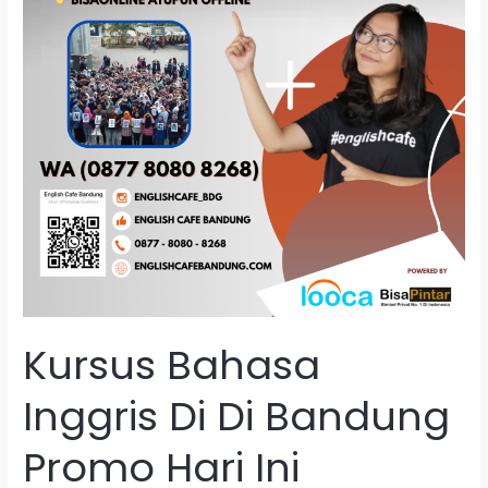
Kursus Bahasa
Inggris Di Di Bandung
Promo Hari Ini