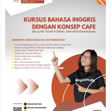
Bahasa
Inggris
Di
Pasir
Koja
Bandung