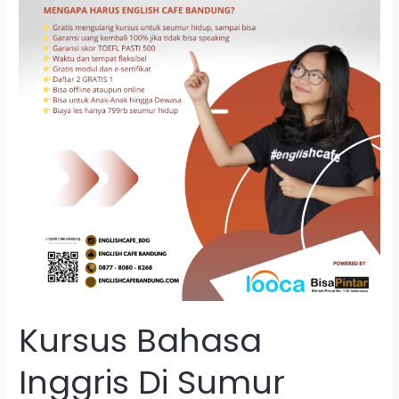
Kursus Bahasa
Inggris Di Sumur