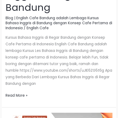
Bandung
Blog | English Cafe Bandung adalah Lembaga Kursus
Bahasa Inggris di Bandung dengan Konsep Cafe Pertama di
Indonesia
/
English Cafe
Kursus Bahasa Inggris di Regar Bandung dengan Konsep
Cafe Pertama di Indonesia English Cafe Bandung adalah
lembaga Kursus Les Bahasa Inggris di Bandung dengan
konsep cafe pertama di Indonesia. Belajar lebih Fun, tidak
boring dengan ditemani tutor yang baik, ramah dan
humble https://www.youtube.com/shorts/uJIE6ZG5t6g Apa
yang Berbeda Dari Lembaga Kursus Bahas Inggris di Regar
Bandung dengan
Read More »
Kursus