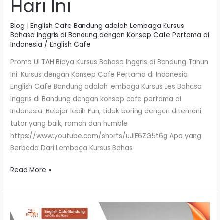
Hari Ini
Blog | English Cafe Bandung adalah Lembaga Kursus
Bahasa Inggris di Bandung dengan Konsep Cafe Pertama di
Indonesia
/
English Cafe
Promo ULTAH Biaya Kursus Bahasa Inggris di Bandung Tahun
Ini. Kursus dengan Konsep Cafe Pertama di Indonesia
English Cafe Bandung adalah lembaga Kursus Les Bahasa
Inggris di Bandung dengan konsep cafe pertama di
Indonesia. Belajar lebih Fun, tidak boring dengan ditemani
tutor yang baik, ramah dan humble
https://www.youtube.com/shorts/uJIE6ZG5t6g Apa yang
Berbeda Dari Lembaga Kursus Bahas
Read More »
Promo