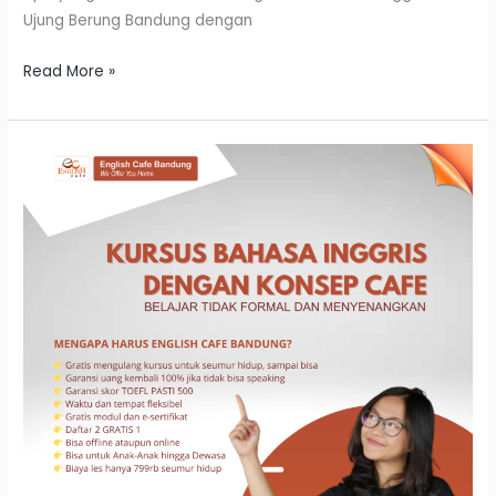
Ujung Berung Bandung dengan
Read More »
Kursus
Bahasa
Inggris
Di
Tegal
Manggra
Bandung