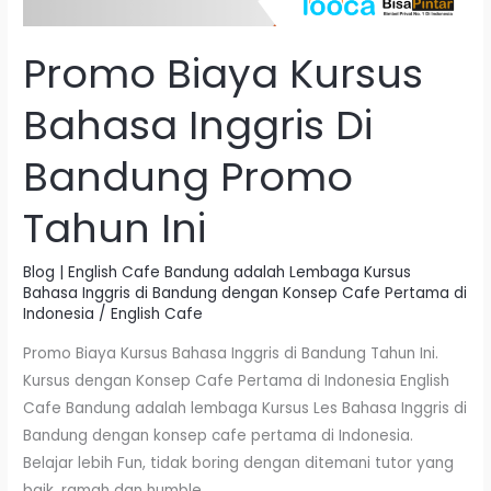
Promo Biaya Kursus
Bahasa Inggris Di
Bandung Promo
Tahun Ini
Blog | English Cafe Bandung adalah Lembaga Kursus
Bahasa Inggris di Bandung dengan Konsep Cafe Pertama di
Indonesia
/
English Cafe
Promo Biaya Kursus Bahasa Inggris di Bandung Tahun Ini.
Kursus dengan Konsep Cafe Pertama di Indonesia English
Cafe Bandung adalah lembaga Kursus Les Bahasa Inggris di
Bandung dengan konsep cafe pertama di Indonesia.
Belajar lebih Fun, tidak boring dengan ditemani tutor yang
baik, ramah dan humble