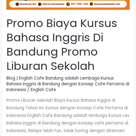
Promo Biaya Kursus
Bahasa Inggris Di
Bandung Promo
Liburan Sekolah
Blog | English Cafe Bandung adalah Lembaga Kursus
Bahasa Inggris di Bandung dengan Konsep Cafe Pertama di
Indonesia
/
English Cafe
Promo Liburan Sekolah Biaya Kursus Bahasa Inggris di
Bandung Tahun Ini. Kursus dengan Konsep Cafe Pertama di
Indonesia English Cafe Bandung adalah lembaga Kursus Les
Bahasa Inggris di Bandung dengan konsep cafe pertama di
Indonesia. Belajar lebih Fun, tidak boring dengan ditemani