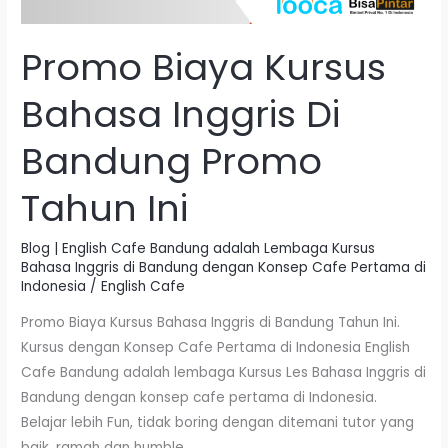
Promo Biaya Kursus
Bahasa Inggris Di
Bandung Promo
Tahun Ini
Blog | English Cafe Bandung adalah Lembaga Kursus
Bahasa Inggris di Bandung dengan Konsep Cafe Pertama di
Indonesia
/
English Cafe
Promo Biaya Kursus Bahasa Inggris di Bandung Tahun Ini.
Kursus dengan Konsep Cafe Pertama di Indonesia English
Cafe Bandung adalah lembaga Kursus Les Bahasa Inggris di
Bandung dengan konsep cafe pertama di Indonesia.
Belajar lebih Fun, tidak boring dengan ditemani tutor yang
baik, ramah dan humble