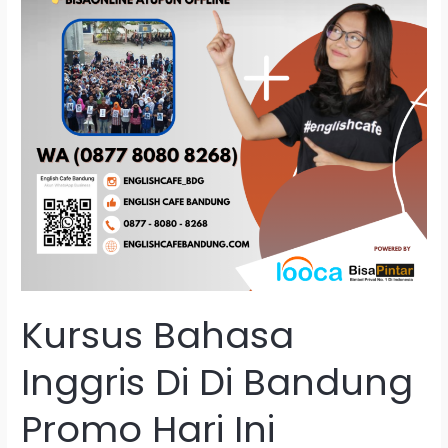
Kursus Bahasa
Inggris Di Di Bandung
Promo Hari Ini