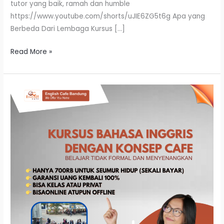
tutor yang baik, ramah dan humble
https://www.youtube.com/shorts/uJIE6ZG5t6g Apa yang
Berbeda Dari Lembaga Kursus […]
Read More »
Promo
Biaya
Kursus
Bahasa
Inggris
Di
Bandung
Promo
yang
Ulang
Tahun