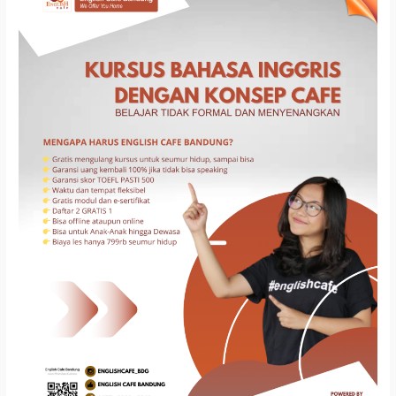
Bahasa
Inggris
Di
Pasir
Koja
Bandung