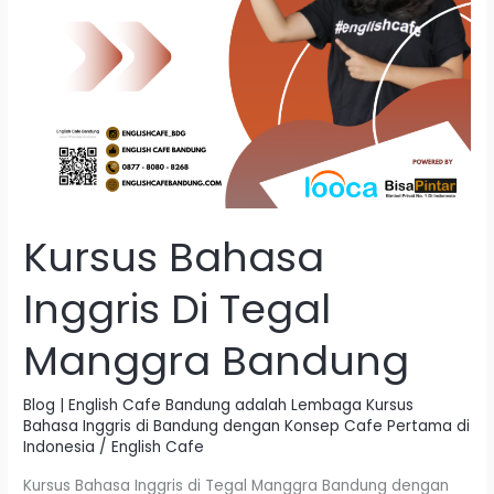
Kursus Bahasa
Inggris Di Tegal
Manggra Bandung
Blog | English Cafe Bandung adalah Lembaga Kursus
Bahasa Inggris di Bandung dengan Konsep Cafe Pertama di
Indonesia
/
English Cafe
Kursus Bahasa Inggris di Tegal Manggra Bandung dengan