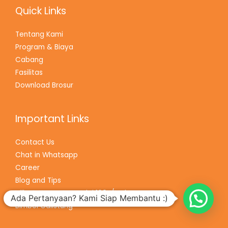
Quick Links
Tentang Kami
Program & Biaya
Cabang
Fasilitas
Download Brosur
Important Links
Contact Us
Chat in Whatsapp
Career
Blog and Tips
Villa & Homestay Mulai 100K/Malam
Ada Pertanyaan? Kami Siap Membantu :)
Bimbel Calistung