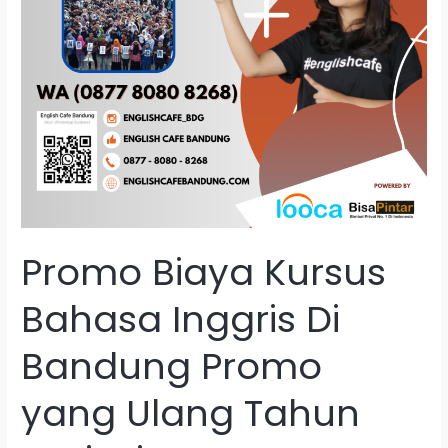
Hari
Ini
Promo Biaya Kursus
Bahasa Inggris Di
Bandung Promo
yang Ulang Tahun