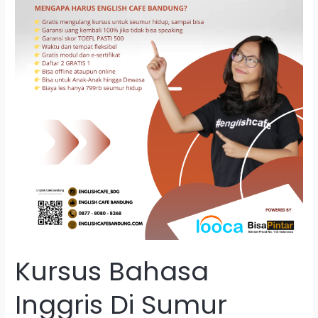
Kursus Bahasa
Inggris Di Sumur