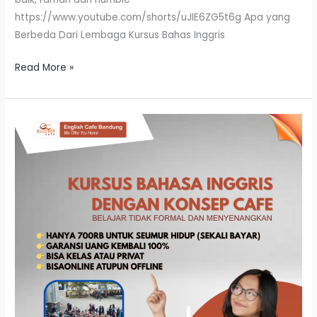
https://www.youtube.com/shorts/uJIE6ZG5t6g Apa yang
Berbeda Dari Lembaga Kursus Bahas Inggris
Read More »
Promo
Biaya
Kursus
Bahasa
Inggris
Di
Bandung
Promo
Bulan
Ini