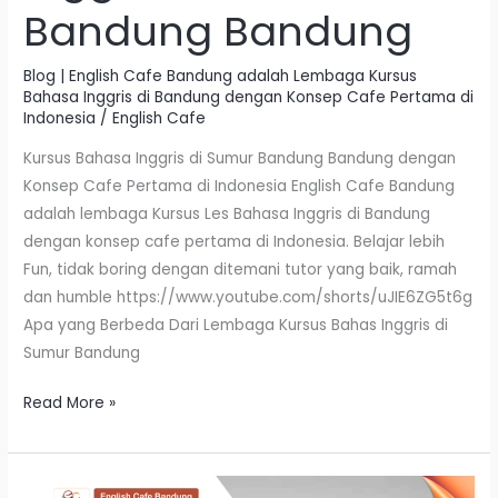
Bandung Bandung
Blog | English Cafe Bandung adalah Lembaga Kursus
Bahasa Inggris di Bandung dengan Konsep Cafe Pertama di
Indonesia
/
English Cafe
Kursus Bahasa Inggris di Sumur Bandung Bandung dengan
Konsep Cafe Pertama di Indonesia English Cafe Bandung
adalah lembaga Kursus Les Bahasa Inggris di Bandung
dengan konsep cafe pertama di Indonesia. Belajar lebih
Fun, tidak boring dengan ditemani tutor yang baik, ramah
dan humble https://www.youtube.com/shorts/uJIE6ZG5t6g
Apa yang Berbeda Dari Lembaga Kursus Bahas Inggris di
Sumur Bandung
Read More »
Kursus