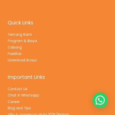
Quick Links
Tentang Kami
Program & Biaya
Cabang
Fasilitas
Download Brosur
Important Links
Contact Us
Chat in Whatsapp
Ada Pertanyaan? Kami Siap Membantu :)
Career
Blog and Tips
Villa & Homestay Mulai 100K/Malam