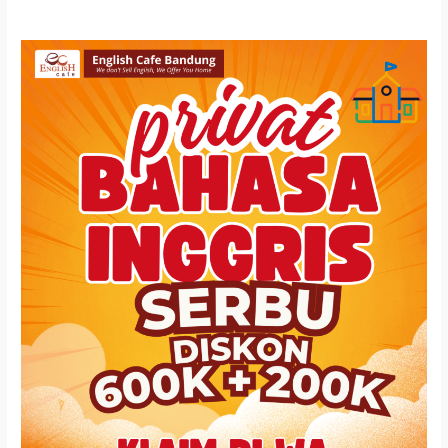
Promo
Biaya
Kursus
Bahasa
Inggris
Di
Bandung
Promo
Liburan
Sekolah