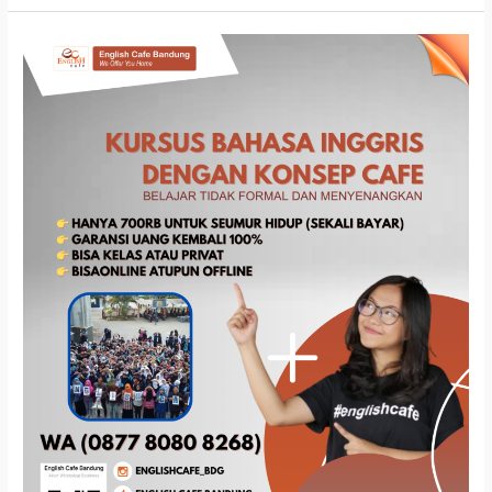
Promo
Biaya
Kursus
Bahasa
Inggris
Di
Bandung
Promo
Tahun
Ini