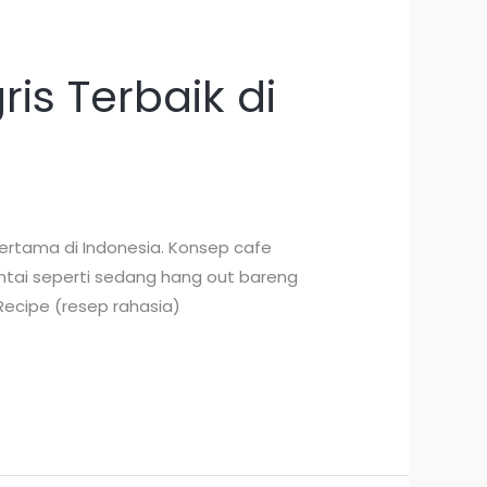
is Terbaik di
ertama di Indonesia. Konsep cafe
santai seperti sedang hang out bareng
Recipe (resep rahasia)