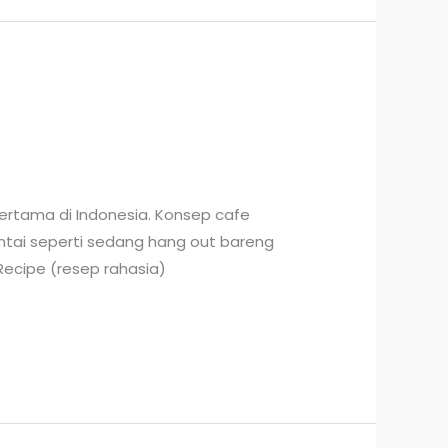
ertama di Indonesia. Konsep cafe
santai seperti sedang hang out bareng
Recipe (resep rahasia)