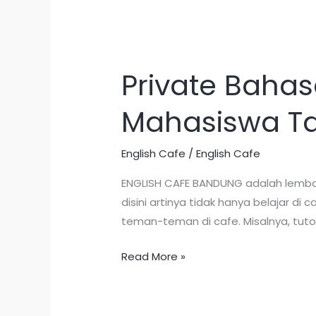
Private Bahas
Private
Bahasa
Mahasiswa Ta
Inggris
di
Bandung
English Cafe
/
English Cafe
untuk
ENGLISH CAFE BANDUNG adalah lembag
Mahasiswa
disini artinya tidak hanya belajar d
Tahun
teman-teman di cafe. Misalnya, tuto
Ini
Read More »