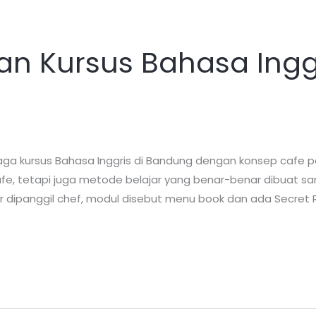
n Kursus Bahasa Inggr
a kursus Bahasa Inggris di Bandung dengan konsep cafe p
i cafe, tetapi juga metode belajar yang benar-benar dibuat 
r dipanggil chef, modul disebut menu book dan ada Secret 