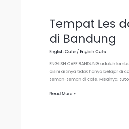
Tempat Les d
Tempat
Les
di Bandung
dan
Kursus
Bahasa
English Cafe
/
English Cafe
Inggris
ENGLISH CAFE BANDUNG adalah lembag
Termurah
disini artinya tidak hanya belajar d
di
teman-teman di cafe. Misalnya, tuto
Bandung
Read More »