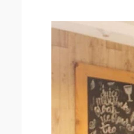
Kursus
Bahasa
Inggris
di
Bandung
untuk
Karyawan