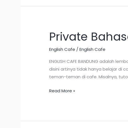
Private Bahas
Private
Bahasa
Inggris
English Cafe
/
English Cafe
di
ENGLISH CAFE BANDUNG adalah lembag
Bandung
disini artinya tidak hanya belajar d
teman-teman di cafe. Misalnya, tuto
Read More »