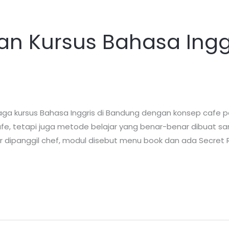
an Kursus Bahasa Ingg
a kursus Bahasa Inggris di Bandung dengan konsep cafe p
i cafe, tetapi juga metode belajar yang benar-benar dibuat 
r dipanggil chef, modul disebut menu book dan ada Secret 