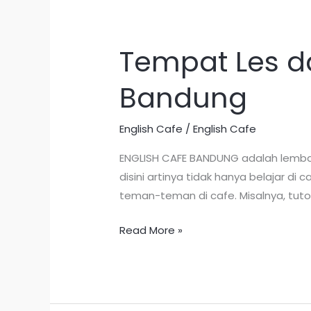
Tempat Les da
Tempat
Les
Bandung
dan
Kursus
Bahasa
English Cafe
/
English Cafe
Inggris
ENGLISH CAFE BANDUNG adalah lembag
Terbaik
disini artinya tidak hanya belajar d
di
teman-teman di cafe. Misalnya, tuto
Bandung
Read More »