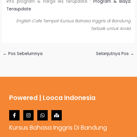
info program & harga les terupdate :
Program & Biaya
Teraupdate
English Cafe Tempat Kursus Bahasa Inggris di Bandung
Terbaik untuk Anda
←
Pos Sebelumnya
Selanjutnya Pos
→
Powered | Looca Indonesia
Kursus Bahasa Inggris Di Bandung