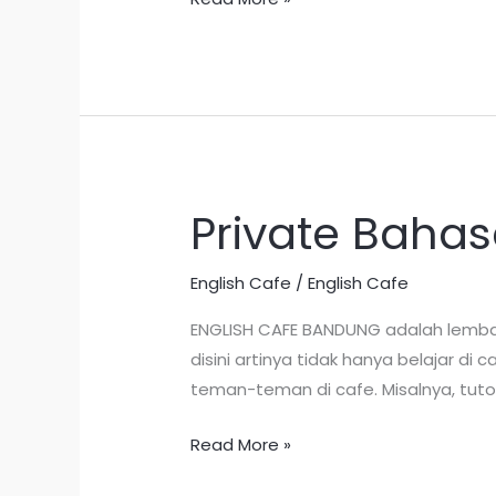
Private Bahas
Private
Bahasa
Inggris
English Cafe
/
English Cafe
di
ENGLISH CAFE BANDUNG adalah lembag
Bandung
disini artinya tidak hanya belajar d
teman-teman di cafe. Misalnya, tuto
Read More »