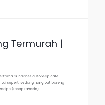
ng Termurah |
ertama di Indonesia. Konsep cafe
santai seperti sedang hang out bareng
Recipe (resep rahasia)