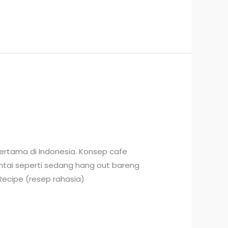
ertama di Indonesia. Konsep cafe
santai seperti sedang hang out bareng
Recipe (resep rahasia)