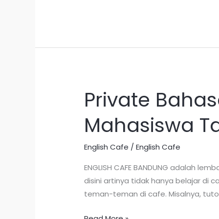
Private Bahas
Private
Bahasa
Mahasiswa Ta
Inggris
di
Bandung
English Cafe
/
English Cafe
untuk
ENGLISH CAFE BANDUNG adalah lembag
Mahasiswa
disini artinya tidak hanya belajar d
Tahun
teman-teman di cafe. Misalnya, tuto
Ini
Read More »