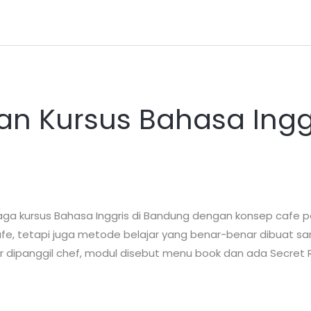
n Kursus Bahasa Inggr
a kursus Bahasa Inggris di Bandung dengan konsep cafe p
i cafe, tetapi juga metode belajar yang benar-benar dibuat 
r dipanggil chef, modul disebut menu book dan ada Secret 