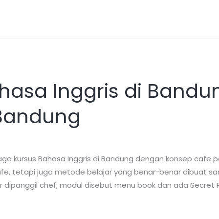
ahasa Inggris di Bandu
 Bandung
a kursus Bahasa Inggris di Bandung dengan konsep cafe p
i cafe, tetapi juga metode belajar yang benar-benar dibuat 
r dipanggil chef, modul disebut menu book dan ada Secret 