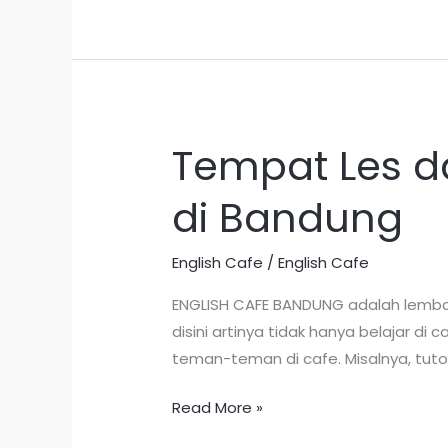
Tempat Les d
Tempat
Les
di Bandung
dan
Kursus
Bahasa
English Cafe
/
English Cafe
Inggris
ENGLISH CAFE BANDUNG adalah lembag
Termurah
disini artinya tidak hanya belajar d
di
teman-teman di cafe. Misalnya, tuto
Bandung
Read More »