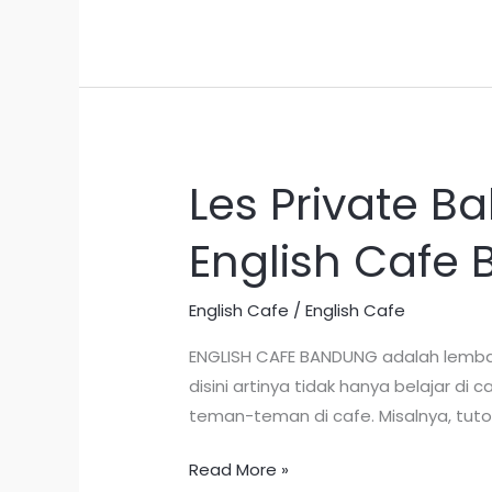
Les Private B
Les
Private
English Cafe
Bahasa
Inggris
di
English Cafe
/
English Cafe
Bandung
ENGLISH CAFE BANDUNG adalah lembag
Termurah
disini artinya tidak hanya belajar d
|
teman-teman di cafe. Misalnya, tuto
English
Cafe
Read More »
Bandung