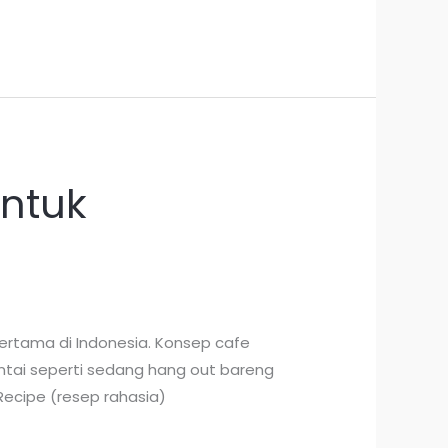
untuk
ertama di Indonesia. Konsep cafe
santai seperti sedang hang out bareng
Recipe (resep rahasia)