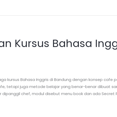
an Kursus Bahasa Ingg
a kursus Bahasa Inggris di Bandung dengan konsep cafe p
i cafe, tetapi juga metode belajar yang benar-benar dibuat 
r dipanggil chef, modul disebut menu book dan ada Secret 