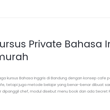
rsus Private Bahasa In
murah
a kursus Bahasa Inggris di Bandung dengan konsep cafe p
i cafe, tetapi juga metode belajar yang benar-benar dibuat 
r dipanggil chef, modul disebut menu book dan ada Secret 