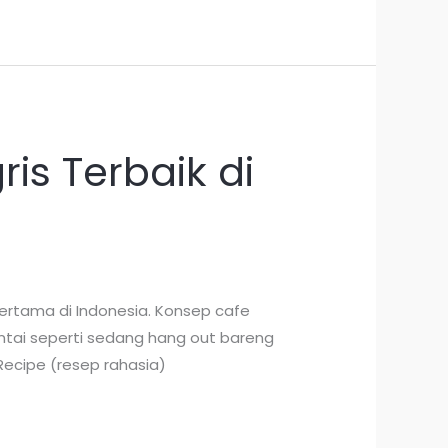
is Terbaik di
ertama di Indonesia. Konsep cafe
santai seperti sedang hang out bareng
Recipe (resep rahasia)