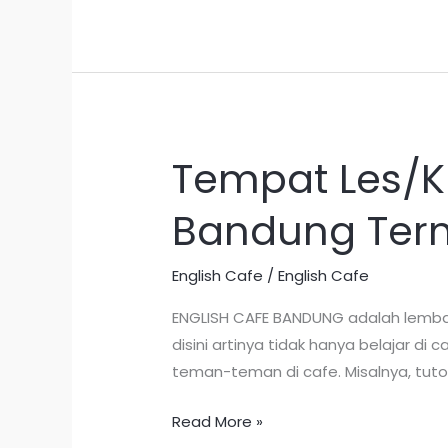
Tempat Les/Ku
Tempat
Les/Kursus
Bandung Ter
Private
Bahasa
Inggris
English Cafe
/
English Cafe
di
ENGLISH CAFE BANDUNG adalah lembag
Bandung
disini artinya tidak hanya belajar d
Termurah
teman-teman di cafe. Misalnya, tuto
Read More »