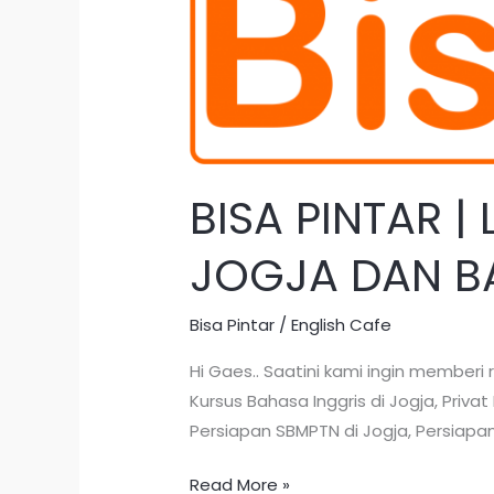
|
LEMBAGA
BIMBEL
PRIVATE
TERBAIK
DI
JOGJA
BISA PINTAR |
DAN
BANDUNG
JOGJA DAN BA
BISA
OFFLINE/ONLINE
Bisa Pintar
/
English Cafe
Hi Gaes.. Saatini kami ingin member
Kursus Bahasa Inggris di Jogja, Privat 
Persiapan SBMPTN di Jogja, Persiapan
Read More »