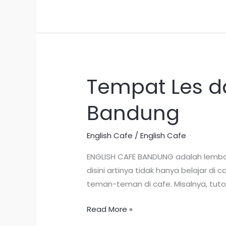
Tempat Les da
Tempat
Les
Bandung
dan
Kursus
Bahasa
English Cafe
/
English Cafe
Inggris
ENGLISH CAFE BANDUNG adalah lembag
Terbaik
disini artinya tidak hanya belajar d
di
teman-teman di cafe. Misalnya, tuto
Bandung
Read More »