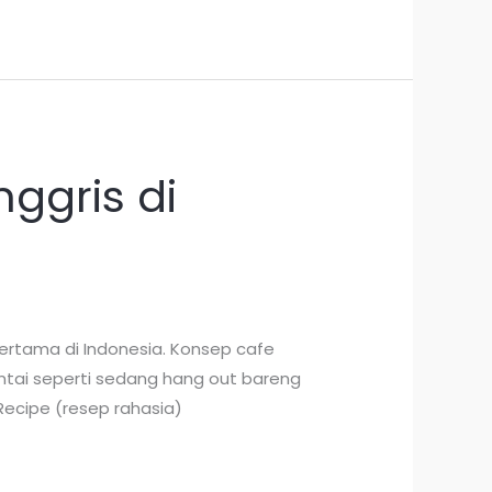
ggris di
ertama di Indonesia. Konsep cafe
santai seperti sedang hang out bareng
Recipe (resep rahasia)