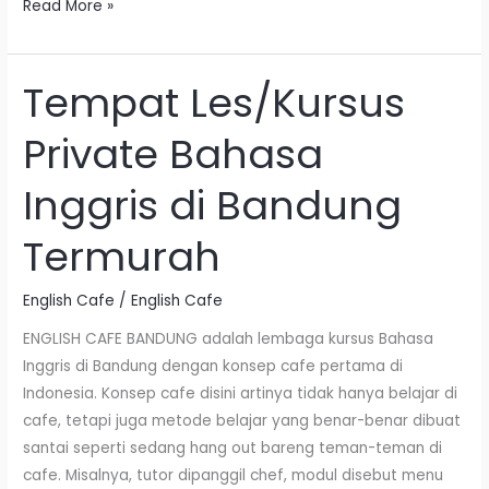
Read More »
Tempat Les/Kursus
Tempat
Les/Kursus
Private Bahasa
Private
Bahasa
Inggris di Bandung
Inggris
di
Termurah
Bandung
Termurah
English Cafe
/
English Cafe
ENGLISH CAFE BANDUNG adalah lembaga kursus Bahasa
Inggris di Bandung dengan konsep cafe pertama di
Indonesia. Konsep cafe disini artinya tidak hanya belajar di
cafe, tetapi juga metode belajar yang benar-benar dibuat
santai seperti sedang hang out bareng teman-teman di
cafe. Misalnya, tutor dipanggil chef, modul disebut menu