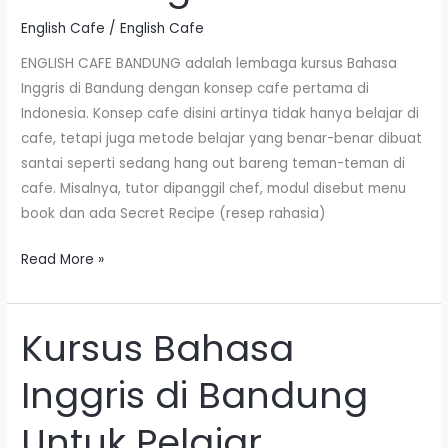
English
English Cafe
/
English Cafe
Cafe
ENGLISH CAFE BANDUNG adalah lembaga kursus Bahasa
Bandung
Inggris di Bandung dengan konsep cafe pertama di
Indonesia. Konsep cafe disini artinya tidak hanya belajar di
cafe, tetapi juga metode belajar yang benar-benar dibuat
santai seperti sedang hang out bareng teman-teman di
cafe. Misalnya, tutor dipanggil chef, modul disebut menu
book dan ada Secret Recipe (resep rahasia)
Read More »
Kursus Bahasa
Kursus
Bahasa
Inggris di Bandung
Inggris
di
Untuk Pelajar,
Bandung