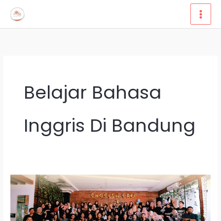
Lewati
ke
konten
Belajar Bahasa
Inggris Di Bandung
Kursus/Les
Bahasa
Inggris
Di