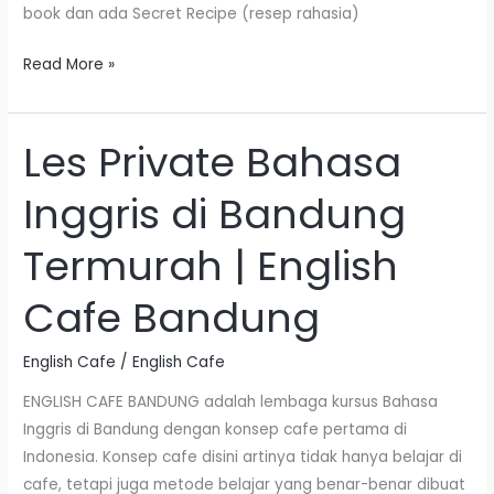
book dan ada Secret Recipe (resep rahasia)
Read More »
Les Private Bahasa
Les
Private
Inggris di Bandung
Bahasa
Inggris
Termurah | English
di
Bandung
Cafe Bandung
Termurah
|
English Cafe
/
English Cafe
English
Cafe
ENGLISH CAFE BANDUNG adalah lembaga kursus Bahasa
Bandung
Inggris di Bandung dengan konsep cafe pertama di
Indonesia. Konsep cafe disini artinya tidak hanya belajar di
cafe, tetapi juga metode belajar yang benar-benar dibuat