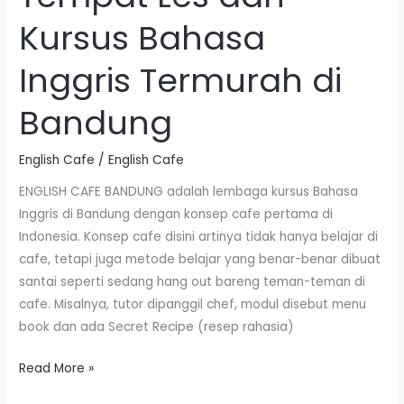
Les
Kursus Bahasa
dan
Kursus
Inggris Termurah di
Bahasa
Inggris
Bandung
Termurah
di
English Cafe
/
English Cafe
Bandung
ENGLISH CAFE BANDUNG adalah lembaga kursus Bahasa
Inggris di Bandung dengan konsep cafe pertama di
Indonesia. Konsep cafe disini artinya tidak hanya belajar di
cafe, tetapi juga metode belajar yang benar-benar dibuat
santai seperti sedang hang out bareng teman-teman di
cafe. Misalnya, tutor dipanggil chef, modul disebut menu
book dan ada Secret Recipe (resep rahasia)
Read More »