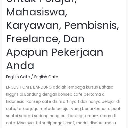
Untuk
Mahasiswa,
Pelajar,
Mahasiswa,
Karyawan, Pembisnis,
Karyawan,
Pembisnis,
Freelance, Dan
Freelance,
Dan
Apapun Pekerjaan
Apapun
Pekerjaan
Anda
Anda
English Cafe
/
English Cafe
ENGLISH CAFE BANDUNG adalah lembaga kursus Bahasa
Inggris di Bandung dengan konsep cafe pertama di
Indonesia. Konsep cafe disini artinya tidak hanya belajar di
cafe, tetapi juga metode belajar yang benar-benar dibuat
santai seperti sedang hang out bareng teman-teman di
cafe. Misalnya, tutor dipanggil chef, modul disebut menu