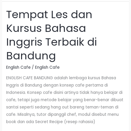
Tempat Les dan
Tempat
Les
Kursus Bahasa
dan
Kursus
Inggris Terbaik di
Bahasa
Inggris
Bandung
Terbaik
di
English Cafe
/
English Cafe
Bandung
ENGLISH CAFE BANDUNG adalah lembaga kursus Bahasa
Inggris di Bandung dengan konsep cafe pertama di
Indonesia. Konsep cafe disini artinya tidak hanya belajar di
cafe, tetapi juga metode belajar yang benar-benar dibuat
santai seperti sedang hang out bareng teman-teman di
cafe. Misalnya, tutor dipanggil chef, modul disebut menu
book dan ada Secret Recipe (resep rahasia)