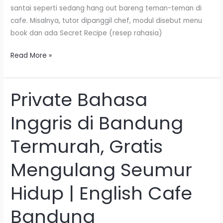
santai seperti sedang hang out bareng teman-teman di
cafe. Misalnya, tutor dipanggil chef, modul disebut menu
book dan ada Secret Recipe (resep rahasia)
Read More »
Private Bahasa
Private
Bahasa
Inggris di Bandung
Inggris
di
Termurah, Gratis
Bandung
Termurah,
Mengulang Seumur
Gratis
Mengulang
Hidup | English Cafe
Seumur
Hidup
Bandung
|