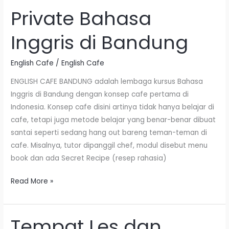
Private Bahasa
Private
Bahasa
Inggris di Bandung
Inggris
di
English Cafe
/
English Cafe
Bandung
ENGLISH CAFE BANDUNG adalah lembaga kursus Bahasa
Inggris di Bandung dengan konsep cafe pertama di
Indonesia. Konsep cafe disini artinya tidak hanya belajar di
cafe, tetapi juga metode belajar yang benar-benar dibuat
santai seperti sedang hang out bareng teman-teman di
cafe. Misalnya, tutor dipanggil chef, modul disebut menu
book dan ada Secret Recipe (resep rahasia)
Read More »
Tempat Les dan
Tempat