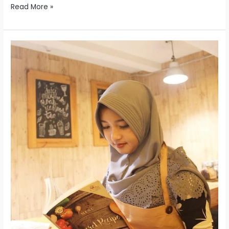
Read More »
Kursus
Bahasa
Inggris
di
Bandung
untuk
Karyawan