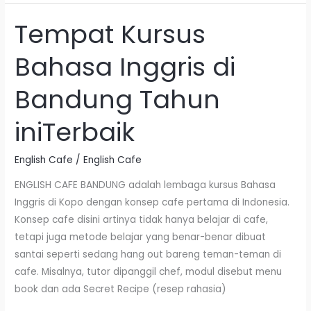
Tempat Kursus
Tempat
Kursus
Bahasa Inggris di
Bahasa
Inggris
Bandung Tahun
di
Bandung
iniTerbaik
Tahun
iniTerbaik
English Cafe
/
English Cafe
ENGLISH CAFE BANDUNG adalah lembaga kursus Bahasa
Inggris di Kopo dengan konsep cafe pertama di Indonesia.
Konsep cafe disini artinya tidak hanya belajar di cafe,
tetapi juga metode belajar yang benar-benar dibuat
santai seperti sedang hang out bareng teman-teman di
cafe. Misalnya, tutor dipanggil chef, modul disebut menu
book dan ada Secret Recipe (resep rahasia)