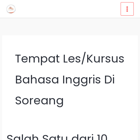
Lewati
ke
konten
Tempat Les/Kursus
Bahasa Inggris Di
Soreang
Salah Satu dari 10
Salah