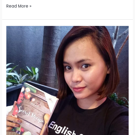
Read More »
Kursus/Les
Bahasa
Inggris
di
Bandung
untuk
Mahasiswa