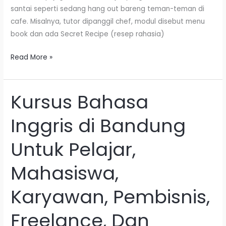
santai seperti sedang hang out bareng teman-teman di
cafe. Misalnya, tutor dipanggil chef, modul disebut menu
book dan ada Secret Recipe (resep rahasia)
Read More »
Kursus Bahasa
Kursus
Bahasa
Inggris di Bandung
Inggris
di
Untuk Pelajar,
Bandung
Untuk
Mahasiswa,
Pelajar,
Mahasiswa,
Karyawan, Pembisnis,
Karyawan,
Pembisnis,
Freelance, Dan
Freelance,