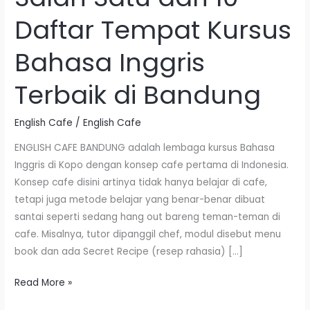
Satu
Daftar Tempat Kursus
dari
10
Bahasa Inggris
Daftar
Tempat
Terbaik di Bandung
Kursus
Bahasa
English Cafe
/
English Cafe
Inggris
Terbaik
ENGLISH CAFE BANDUNG adalah lembaga kursus Bahasa
di
Inggris di Kopo dengan konsep cafe pertama di Indonesia.
Bandung
Konsep cafe disini artinya tidak hanya belajar di cafe,
tetapi juga metode belajar yang benar-benar dibuat
santai seperti sedang hang out bareng teman-teman di
cafe. Misalnya, tutor dipanggil chef, modul disebut menu
book dan ada Secret Recipe (resep rahasia) […]
Read More »