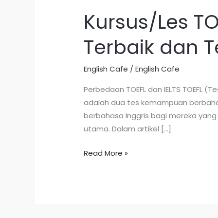
Kursus/Les T
Kursus/Les
TOEFL/IELTS
Terbaik dan 
PREPARATION
di
Bandung
English Cafe
/
English Cafe
Terbaik
Perbedaan TOEFL dan IELTS TOEFL (Tes
dan
adalah dua tes kemampuan berbahasa
Termurah
berbahasa Inggris bagi mereka yang
utama. Dalam artikel […]
Read More »