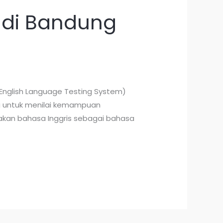
 di Bandung
l English Language Testing System)
ng untuk menilai kemampuan
akan bahasa Inggris sebagai bahasa