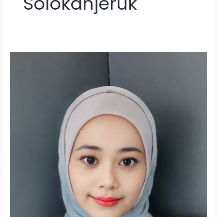
Solokanjeruk
Lowongan
Kerja
Tutor
Pengajar
Bahasa
Inggris
di
Bandung
Raya
2026