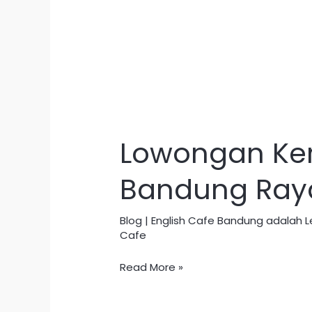
Lowongan
Kerja
Lowongan Kerj
Tutor
Pengajar
Bandung Ray
Bahasa
Inggris
Blog | English Cafe Bandung adalah
di
Cafe
Bandung
Raya
Read More »
2026