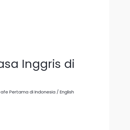
sa Inggris di
Cafe Pertama di Indonesia
/
English