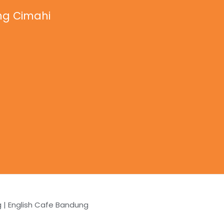
g Cimahi
g | English Cafe Bandung