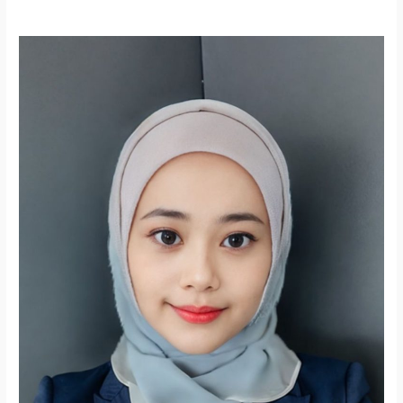
Lowongan
Kerja
Tutor
Pengajar
Bahasa
Inggris
di
Bandung
Raya
2026