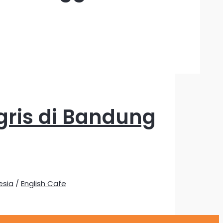
gris di Bandung
esia
/
English Cafe