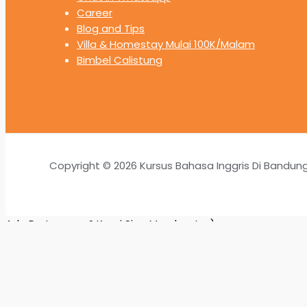
Career
Blog and Tips
Villa & Homestay Mulai 100K/Malam
Bimbel Calistung
Copyright © 2026 Kursus Bahasa Inggris Di Bandun
Ada Pertanyaan? Kami Siap Membantu :)
1
Ada Pertanyaan? Kami Siap Membantu :)
Tanyakan Sekarang!!