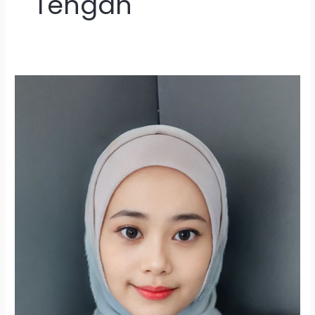
Tengah
Lowongan
Kerja
Tutor
Pengajar
Bahasa
Inggris
di
Bandung
Raya
2026