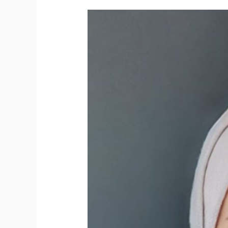
Lowongan
Kerja
Tutor
Pengajar
Bahasa
Inggris
di
Bandung
Raya
2026