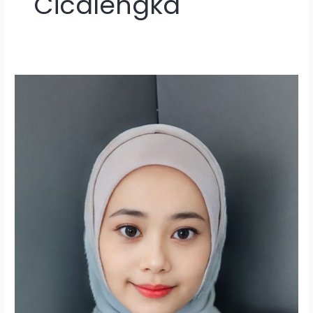
Cicalengka
Lowongan
Kerja
Tutor
Pengajar
Bahasa
Inggris
di
Bandung
Raya
2026