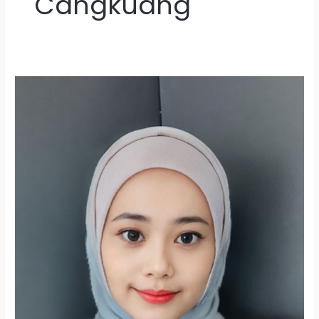
Cangkuang
Lowongan
Kerja
Tutor
Pengajar
Bahasa
Inggris
di
Bandung
Raya
2026