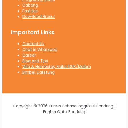
Cabang
Fasilitas
Download Brosur
Important Links
Contact Us
Chat in Whatsapp
Career
Blog and Tips
Villa & Homestay Mulai 100K/Malam
Bimbel Calistung
Copyright © 2026 Kursus Bahasa Inggris Di Bandung |
English Cafe Bandung