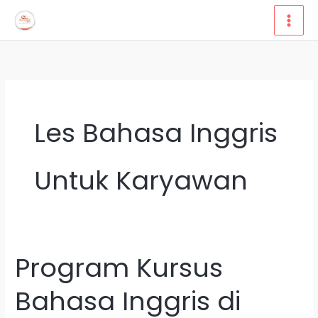
Lewati
ke
konten
Les Bahasa Inggris
Untuk Karyawan
Program Kursus
Program
Kursus
Bahasa Inggris di
Bahasa
Inggris