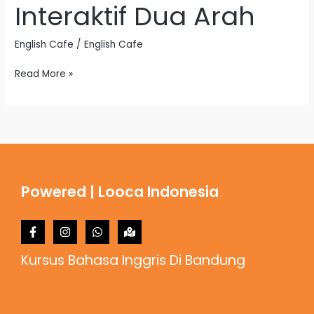
Interaktif Dua Arah
Online
Interaktif
English Cafe
/
English Cafe
Dua
Arah
Read More »
Powered | Looca Indonesia
Kursus Bahasa Inggris Di Bandung