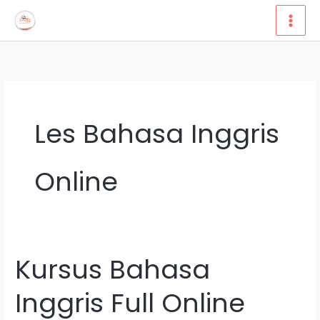
Lewati
ke
konten
Les Bahasa Inggris
Online
Kursus Bahasa
Kursus
Bahasa
Inggris Full Online
Inggris
Full