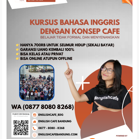
Tempat
Kursus
Bahasa
Inggris
di
Bandung
Tahun
2026
Besrta
Harganya