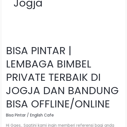
Jogja
BISA
PINTAR
BISA PINTAR |
|
LEMBAGA
LEMBAGA BIMBEL
BIMBEL
PRIVATE
PRIVATE TERBAIK DI
TERBAIK
DI
JOGJA DAN BANDUNG
JOGJA
DAN
BISA OFFLINE/ONLINE
BANDUNG
BISA
Bisa Pintar
/
English Cafe
OFFLINE/ONLINE
Hi Gaes.. Saatini kami ingin memberi referensi bagi anda