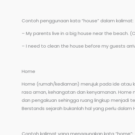
Contoh penggunaan kata “house” dalam kalimat:
– My parents live in a big house near the beach. (
– I need to clean the house before my guests ar
Home
Home (rumah/kediaman) merujuk pada ide atau kon
rasa aman, kehangatan dan kenyamanan. Home mem
dan pengakuan sehingga ruang lingkup menjadi t
Berstands sejarah bukanlah hal yang perlu dalam
Contoh kalimat yang menggunakan kata “home”: