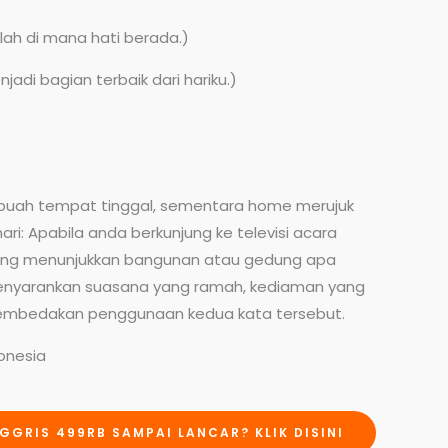
alah di mana hati berada.)
adi bagian terbaik dari hariku.)
ebuah tempat tinggal, sementara home merujuk
 Apabila anda berkunjung ke televisi acara
 yang menunjukkan bangunan atau gedung apa
menyarankan suasana yang ramah, kediaman yang
u membedakan penggunaan kedua kata tersebut.
donesia
GGRIS 499RB SAMPAI LANCAR? KLIK DISINI