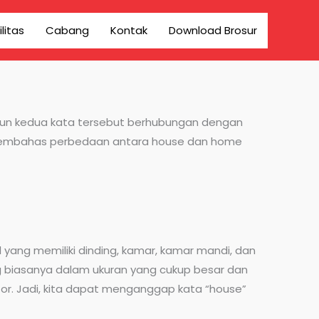
ilitas
Cabang
Kontak
Download Brosur
ipun kedua kata tersebut berhubungan dengan
an membahas perbedaan antara house dan home
l yang memiliki dinding, kamar, kamar mandi, dan
g biasanya dalam ukuran yang cukup besar dan
r. Jadi, kita dapat menganggap kata “house”