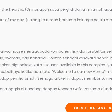
 the heart is. (Di manapun saya pergi di dunia ini, rumah ad
t of my day. (Pulang ke rumah bersama keluarga selalu menj
ahwa house merujuk pada komponen fisik dan arsitektur s
yaman, dan bahagia. Contoh sebagai kosakata sehari-hari:
 akan digunakakn kata “Houses available in this complex”
n sebaliknya ketika ada kata “Welcome to our new Home” 
terhadap pemilik rumah. Semoga artikel ini dapat membant
sa Inggris di Bandung dengan Konsep Cafe Pertama di In
KURSUS BAHASA IN