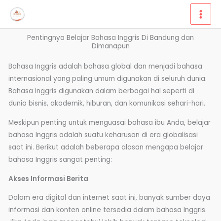
Lewati
ke
konten
Pentingnya Belajar Bahasa Inggris Di Bandung dan
Dimanapun
Bahasa Inggris adalah bahasa global dan menjadi bahasa
internasional yang paling umum digunakan di seluruh dunia.
Bahasa Inggris digunakan dalam berbagai hal seperti di
dunia bisnis, akademik, hiburan, dan komunikasi sehari-hari.
Meskipun penting untuk menguasai bahasa ibu Anda, belajar
bahasa Inggris adalah suatu keharusan di era globalisasi
saat ini. Berikut adalah beberapa alasan mengapa belajar
bahasa Inggris sangat penting:
Akses Informasi Berita
Dalam era digital dan internet saat ini, banyak sumber daya
informasi dan konten online tersedia dalam bahasa Inggris.