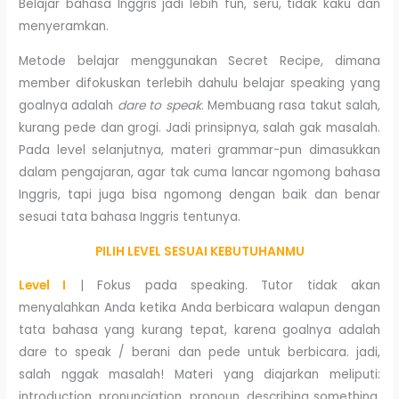
Belajar bahasa Inggris jadi lebih fun, seru, tidak kaku dan
menyeramkan.
Metode belajar menggunakan Secret Recipe, dimana
member difokuskan terlebih dahulu belajar speaking yang
goalnya adalah
dare to speak
. Membuang rasa takut salah,
kurang pede dan grogi. Jadi prinsipnya, salah gak masalah.
Pada level selanjutnya, materi grammar-pun dimasukkan
dalam pengajaran, agar tak cuma lancar ngomong bahasa
Inggris, tapi juga bisa ngomong dengan baik dan benar
sesuai tata bahasa Inggris tentunya.
PILIH LEVEL SESUAI KEBUTUHANMU
Level I
| Fokus pada speaking. Tutor tidak akan
menyalahkan Anda ketika Anda berbicara walapun dengan
tata bahasa yang kurang tepat, karena goalnya adalah
dare to speak / berani dan pede untuk berbicara. jadi,
salah nggak masalah! Materi yang diajarkan meliputi:
introduction, pronunciation, pronoun, describing something,