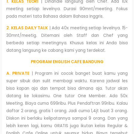
1. KELAS TEORI
| Dihandle langsung oleh Chef. Ada 10x
meeting setiap levelnya. Durasi 90mnt/meeting. Fokus
pada materi tata Bahasa dalam Bahasa Inggris.
2. KELAS DAILY TALK
| Ada 40x meeting setiap levelnya. 15-
30mnt/meetig. Ditemani oleh Staff dan Chef yang
berbeda setiap meetingnya. Khusus kelas ini Anda bisa
datang langsung ke cabang kami yang terdekat.
PROGRAM ENGLISH CAFE BANDUNG
A. PRIVATE
| Program ini cocok banget buat kamu yang
super sibuk dan sulit membagi waktu. Karena jadwal les
bisa kapan aja dan tempat bisa dimana aja. Tutor akan
datang ke lokasimu. One tutor One Member. Ada 50x
Meeting. Biaya cuma 699ribu. Plus Pendaftran 99ribu. Kalau
daftar 2 orang, gratis 1 orang. Jadi cuma 1,4jt buat 3 orang.
Diskon ini berlaku kelipatannya sampai 9 orang. Dan yang
lebih keren lagi, kamu GRATIS juga ikutan kelas Regular &
English Cafe Online untuk seumur hidup. Biaya tersebut