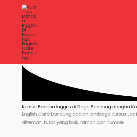
Lewati
ke
konten
Kursus Bahasa Inggris di Dago Bandung dengan K
English Cafe Bandung adalah lembaga Kursus Les B
ditemani tutor yang baik, ramah dan humble