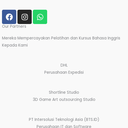
5
F
I
W
a
n
h
c
s
a
Our Partners
e
t
t
Mereka Mempercayakan Pelatihan dan Kursus Bahasa Inggris
b
a
s
Kepada Kami
o
g
a
o
r
p
k
a
p
DHL
m
Perusahaan Expedisi
Shortline Studio
3D Game Art outsourcing Studio
PT Intersolusi Teknologi Asia (BTS.ID)
Perusahaan IT dan Software