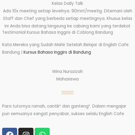
Kelas Daily Talk
Ada 10x meeting setiap levelnya. 90mnt/meetig. Ditemani oleh
Staff dan Chef yang berbeda setiap meetingnya. Khusus kelas
ini Anda bisa datang langsung ke cabang kami yang terdekat
Testimonial Kursus Bahasa Inggris di Coblong Bandung
Kata Mereka yang Sudah Mahir Setelah Belajar di English Cafe
Bandung |
Kursus Bahasa Inggirs di Bandung
Wina Nurazizah
Mahasiswa
Rated





5
Para tutornya ramah, cantik² dan ganteng². Dalam mengajar
out
pun semuanya sangat penyabar, sukses selalu English Cafe
of
5
F
I
W