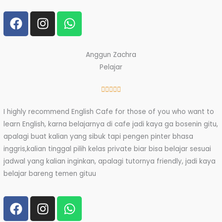
of
F
I
W
5
a
n
h
c
s
a
e
t
t
Anggun Zachra
b
a
s
Pelajar
o
g
a
o
r
p
Rated





k
a
p
5
I highly recommend English Cafe for those of you who want to
m
out
learn English, karna belajarnya di cafe jadi kaya ga bosenin gitu,
of
apalagi buat kalian yang sibuk tapi pengen pinter bhasa
5
inggris,kalian tinggal pilih kelas private biar bisa belajar sesuai
jadwal yang kalian inginkan, apalagi tutornya friendly, jadi kaya
belajar bareng temen gituu
F
I
W
a
n
h