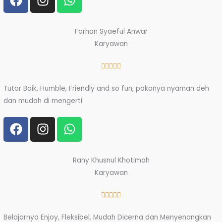
a
n
h
c
s
a
e
t
t
Farhan Syaeful Anwar
b
a
s
Karyawan
o
g
a
o
r
p
Rated





k
a
p
5
Tutor Baik, Humble, Friendly and so fun, pokonya nyaman deh
m
out
dan mudah di mengerti
of
5
F
I
W
a
n
h
c
s
a
e
t
t
Rany Khusnul Khotimah
b
a
s
Karyawan
o
g
a
o
r
p
Rated





k
a
p
5
Belajarnya Enjoy, Fleksibel, Mudah Dicerna dan Menyenangkan
m
out