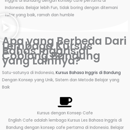
Inggris di Bandung dengan konsep cafe pertama di
Indonesia. Belajar lebih Fun, tidak boring dengan ditemani
tutor yang baik, ramah dan humble
Apa yang Berbeda Dari
Lembaga Kursus
Bahas Inggris di
Coblong Bandung
yang Lainnya?
Satu-satunya di Indonesia,
Kursus Bahasa Inggris di Bandung
Dengan Konsep yang Unik, Sistem dan Metode Belajar yang
Baik
Kursus dengan Konsep Cafe
English Cafe adalah lembaga Kursus Les Bahasa Inggris di
Bandung dengan konsep cafe pertama di Indonesia. Belajar