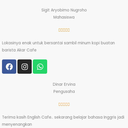
c
s
a
e
t
t
Sigit Aryobimo Nugroho
b
a
s
Mahasiswa
o
g
a
o
r
p
Rated





k
a
p
5
Lokasinya enak untuk bersantai sambil minum kopi buatan
m
out
barista Akar Cafe
of
5
F
I
W
a
n
h
c
s
a
e
t
t
Dinar Ervina
b
a
s
Pengusaha
o
g
a
o
r
p
Rated





k
a
p
5
Terima kasih English Cafe.. sekarang belajar bahasa Inggris jadi
m
out
menyenangkan
of