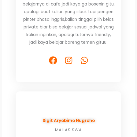
belajarnya di cafe jadi kaya ga bosenin gitu,
5
apalagi buat kalian yang sibuk tapi pengen
pinter bhasa inggris,kalian tinggal pilih kelas
private biar bisa belajar sesuai jadwal yang
kalian inginkan, apalagi tutornya friendly,
jadi kaya belajar bareng temen gituu
F
I
W
a
n
h
c
s
a
e
t
t
b
a
s
o
g
a
o
r
p
k
a
p
Sigit Aryobimo Nugroho
m
MAHASISWA