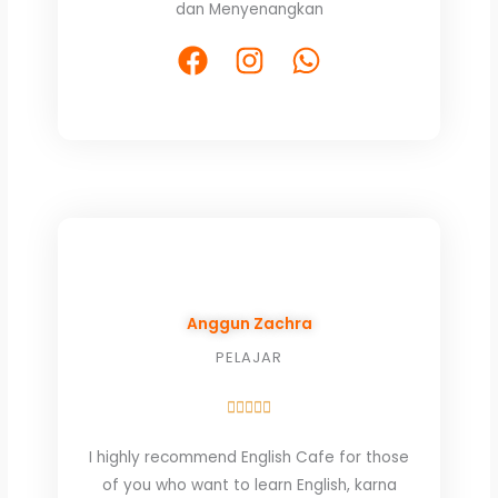
dan Menyenangkan
of
5
F
I
W
a
n
h
c
s
a
e
t
t
b
a
s
o
g
a
o
r
p
k
a
p
m
Anggun Zachra
PELAJAR
Rated





5
I highly recommend English Cafe for those
out
of you who want to learn English, karna
of