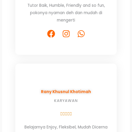
Tutor Baik, Humble, Friendly and so fun,
out
pokonya nyaman deh dan mudah di
of
mengerti
5
F
I
W
a
n
h
c
s
a
e
t
t
b
a
s
o
g
a
o
r
p
k
a
p
Rany Khusnul Khotimah
m
KARYAWAN
Rated





5
Belajarnya Enjoy, Fleksibel, Mudah Dicerna
out