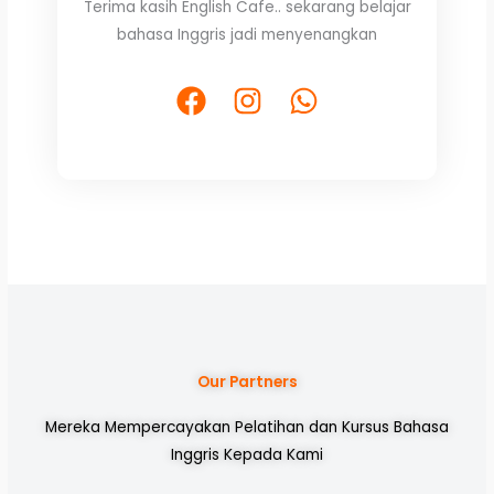
Terima kasih English Cafe.. sekarang belajar
out
bahasa Inggris jadi menyenangkan
of
5
F
I
W
a
n
h
c
s
a
e
t
t
b
a
s
o
g
a
o
r
p
k
a
p
m
Our Partners
Mereka Mempercayakan Pelatihan dan Kursus Bahasa
Inggris Kepada Kami