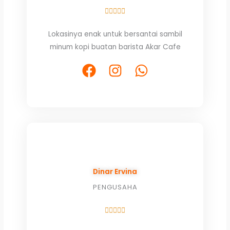
Rated





5
Lokasinya enak untuk bersantai sambil
out
minum kopi buatan barista Akar Cafe
of
5
F
I
W
a
n
h
c
s
a
e
t
t
b
a
s
o
g
a
o
r
p
k
a
p
Dinar Ervina
m
PENGUSAHA
Rated





5