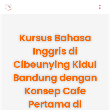
Lewati
ke
konten
Kursus Bahasa
Inggris di
Cibeunying Kidul
Bandung dengan
Konsep Cafe
Pertama di