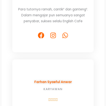
5
Para tutornya ramah, cantik² dan ganteng².
out
Dalam mengajar pun semuanya sangat
of
penyabar, sukses selalu English Cafe
5
F
I
W
a
n
h
c
s
a
e
t
t
b
a
s
o
g
a
o
r
p
k
a
p
Farhan Syaeful Anwar
m
KARYAWAN
Rated





5