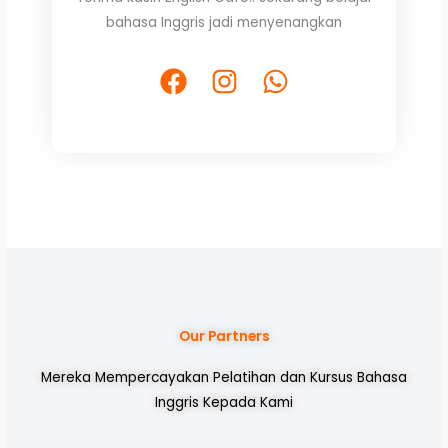
out
bahasa Inggris jadi menyenangkan
of
5
F
I
W
a
n
h
c
s
a
e
t
t
b
a
s
o
g
a
o
r
p
k
a
p
m
Our Partners
Mereka Mempercayakan Pelatihan dan Kursus Bahasa
Inggris Kepada Kami