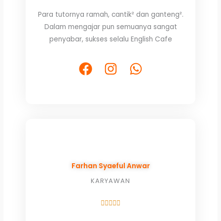
5
Para tutornya ramah, cantik² dan ganteng².
out
Dalam mengajar pun semuanya sangat
of
penyabar, sukses selalu English Cafe
5
F
I
W
a
n
h
c
s
a
e
t
t
b
a
s
o
g
a
o
r
p
k
a
p
Farhan Syaeful Anwar
m
KARYAWAN
Rated





5