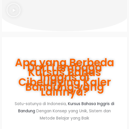
Apa yang Berbeda
Dari Lembaga
Kursus Bahas
Inggris di
Cibeunying Kaler
Bandung yang
Lainnya?
Satu-satunya di Indonesia,
Kursus Bahasa Inggris di
Bandung
Dengan Konsep yang Unik, Sistem dan
Metode Belajar yang Baik