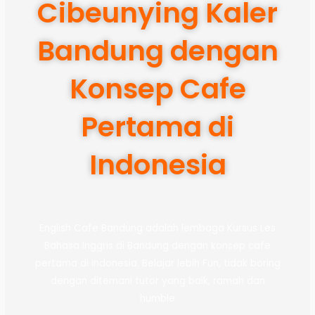
Cibeunying Kaler
Bandung dengan
Konsep Cafe
Pertama di
Indonesia
English Cafe Bandung adalah lembaga Kursus Les
Bahasa Inggris di Bandung dengan konsep cafe
pertama di Indonesia. Belajar lebih Fun, tidak boring
dengan ditemani tutor yang baik, ramah dan
humble