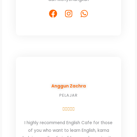
of
5
F
I
W
a
n
h
c
s
a
e
t
t
b
a
s
o
g
a
o
r
p
k
a
p
m
Anggun Zachra
PELAJAR
Rated





5
I highly recommend English Cafe for those
out
of you who want to learn English, karna
of