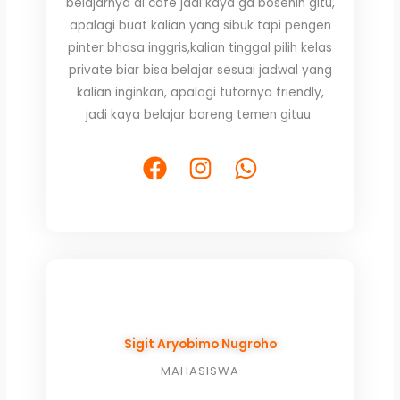
belajarnya di cafe jadi kaya ga bosenin gitu,
5
apalagi buat kalian yang sibuk tapi pengen
pinter bhasa inggris,kalian tinggal pilih kelas
private biar bisa belajar sesuai jadwal yang
kalian inginkan, apalagi tutornya friendly,
jadi kaya belajar bareng temen gituu
F
I
W
a
n
h
c
s
a
e
t
t
b
a
s
o
g
a
o
r
p
k
a
p
Sigit Aryobimo Nugroho
m
MAHASISWA