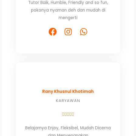
Tutor Baik, Humble, Friendly and so fun,
out
pokonya nyaman deh dan mudah di
of
mengerti
5
F
I
W
a
n
h
c
s
a
e
t
t
b
a
s
o
g
a
o
r
p
k
a
p
Rany Khusnul Khotimah
m
KARYAWAN
Rated





5
Belajarnya Enjoy, Fleksibel, Mudah Dicerna
out
dan Menyenangkan