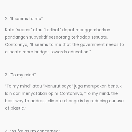
2. “It seems to me”
Kata “seems” atau “terlihat” dapat menggambarkan
pandangan subyektif seseorang terhadap sesuatu.
Contohnya, “It seems to me that the government needs to
allocate more budget towards education.”
3. “To my mind”
“To my mind” atau “Menurut saya” juga merupakan bentuk
lain dari menyatakan opini. Contohnya, “To my mind, the
best way to address climate change is by reducing our use
of plastic.”
4. “As far as I’m concerned”