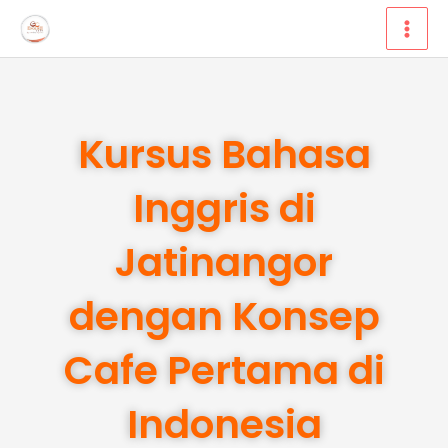
Lewati
ke
konten
Kursus Bahasa
Inggris di
Jatinangor
dengan Konsep
Cafe Pertama di
Indonesia