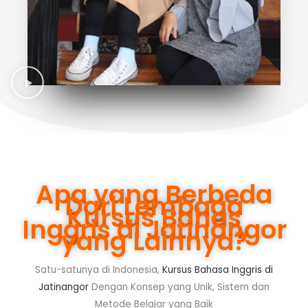
Apa yang Berbeda
Dari Lembaga
Kursus Bahas
Inggris di Jatinangor
yang Lainnya?
Satu-satunya di Indonesia,
Kursus Bahasa Inggris di
Jatinangor
Dengan Konsep yang Unik, Sistem dan
Metode Belajar yang Baik