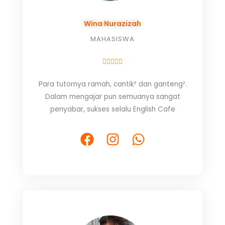
Wina Nurazizah
MAHASISWA
R





a
Para tutornya ramah, cantik² dan ganteng².
t
Dalam mengajar pun semuanya sangat
e
penyabar, sukses selalu English Cafe
d
5
F
I
W
o
a
n
h
u
c
s
a
t
e
t
t
o
f
b
a
s
5
o
g
a
o
r
p