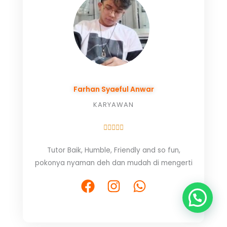
k
a
p
m
Farhan Syaeful Anwar
KARYAWAN
R





a
Tutor Baik, Humble, Friendly and so fun,
t
pokonya nyaman deh dan mudah di mengerti
e
d
F
I
W
5
a
n
h
o
c
s
a
u
e
t
t