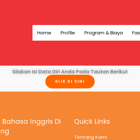
Home
Profile
Program & Biaya
Fas
Silakan Isi Data Diri Anda Pada Tautan Berikut
KLIK DI SINI
 Bahasa Inggris Di
Quick Links
ung
Tentang Kami