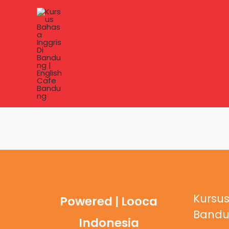
Lewati
ke
konten
Kursus
Powered | Looca
Band
Indonesia