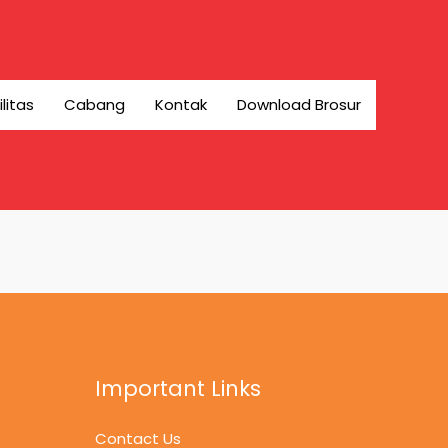
ilitas
Cabang
Kontak
Download Brosur
Important Links
Contact Us