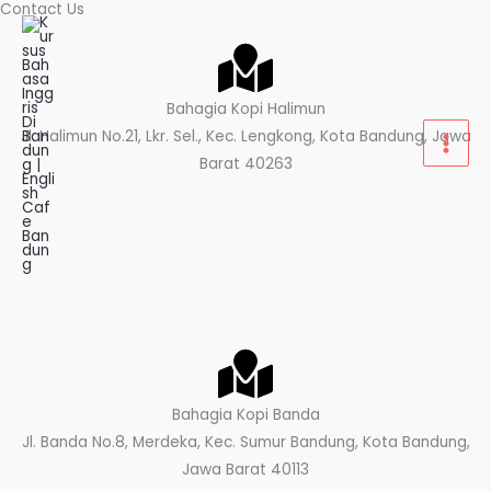
Contact Us​
Lewati
ke
konten
Bahagia Kopi Halimun
Jl. Halimun No.21, Lkr. Sel., Kec. Lengkong, Kota Bandung, Jawa
Barat 40263
Bahagia Kopi Banda
Jl. Banda No.8, Merdeka, Kec. Sumur Bandung, Kota Bandung,
Jawa Barat 40113